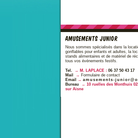
Amusements Junior
Nous sommes spécialisés dans la locati
gonflables pour enfants et adultes, la lo
stands alimentaires et de matériel de ré
tous vos événements festifs.
Tel.
M. LAPLACE :
06 37 50 43 17
Mail
Formulaire de contact
Email
amusements-junior@o
Bureau
10 ruelles des Monthuis 02
sur Aisne