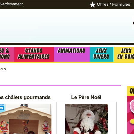
Offres / Formules
divertissement.
es &
Stands
Animations
Jeux
Jeux
ions
alimentaires
divers
en boi
RES
O
es châlets gourmands
Le Père Noël