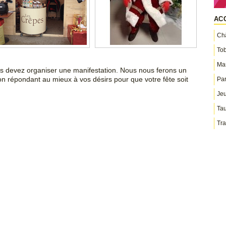
AC
Châ
To
Ma
us devez organiser une manifestation. Nous nous ferons un
on répondant au mieux à vos désirs pour que votre fête soit
Par
Jeu
Ta
Tra