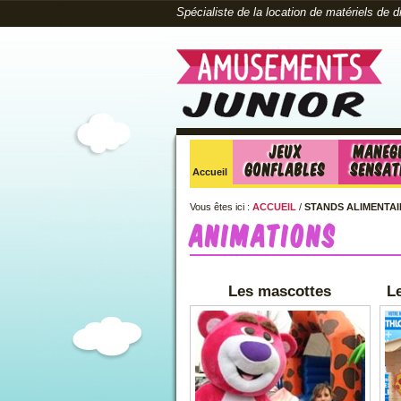
Spécialiste de la location de matériels de 
Jeux
Maneg
Gonflables
sensat
Accueil
Vous êtes ici :
ACCUEIL
/
STANDS ALIMENTAI
Animations
Les mascottes
L