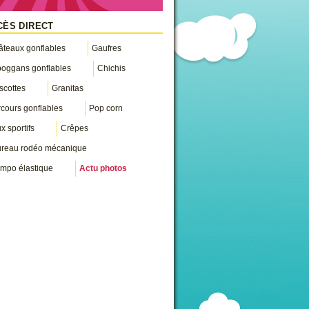
CÈS DIRECT
teaux gonflables
Gaufres
boggans gonflables
Chichis
scottes
Granitas
cours gonflables
Pop corn
x sportifs
Crêpes
ureau rodéo mécanique
mpo élastique
Actu photos