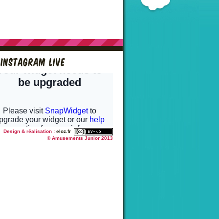
Instagram live
Design & réalisation :
eloz.fr
© Amusements Junior 2013