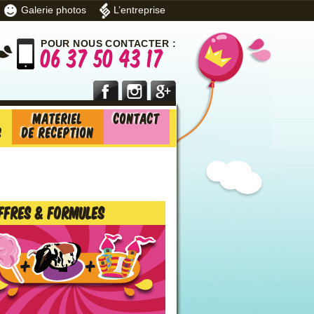
Galerie photos
L’entreprise
POUR NOUS CONTACTER :
06 37 50 43 17
Materiel
Contact
s
de reception
ffres & formules