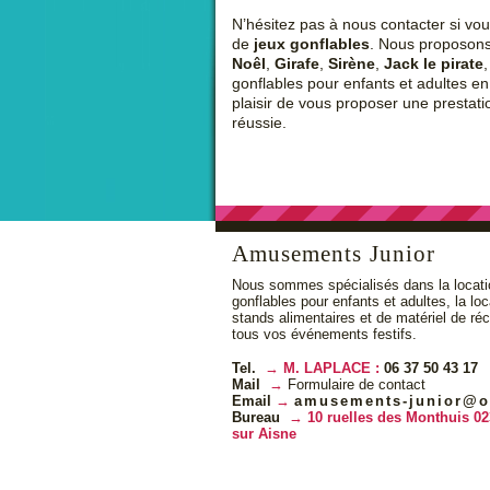
N’hésitez pas à nous contacter si vo
de
jeux gonflables
. Nous proposon
Noêl
,
Girafe
,
Sirène
,
Jack le pirate
gonflables pour enfants et adultes e
plaisir de vous proposer une prestati
réussie.
Amusements Junior
Nous sommes spécialisés dans la locati
gonflables pour enfants et adultes, la lo
stands alimentaires et de matériel de ré
tous vos événements festifs.
Tel.
M. LAPLACE :
06 37 50 43 17
Mail
Formulaire de contact
Email
amusements-junior@o
Bureau
10 ruelles des Monthuis 02
sur Aisne