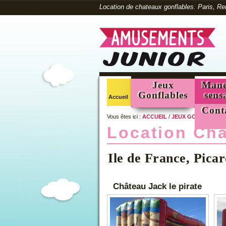
Location de chateaux gonflables. Paris, Re
Jeux
Mane
Gonflables
sens
Accueil
Cont
Vous êtes ici :
ACCUEIL
/
JEUX GONFLABLES
Location Cha
Ile de France, Pica
Château Jack le pirate