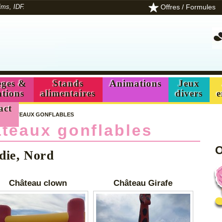
Offres / Formules
ims, IDF.
ges &
Stands
Animations
Jeux
ations
alimentaires
divers
e
act
/
CHATEAUX GONFLABLES
teaux gonflables
O
rdie, Nord
Château clown
Château Girafe