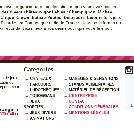
us devez organiser une manifestation et que vous avez besoin
s des
divers châteaux gonflables
:
Champignon
,
Mickey
,
,
Cirque
,
Clown
,
Bateau Pirates
,
Dinosaure
,
Licorne
,tous jeux
n
Picardie
, en Champagne et Ile de France. Nous nous ferons un
on répondant au mieux à vos désirs pour que votre fête soit
Categories
on de jeux
CHÂTEAUX
MANÈGES & SENSATIONS
cation de
PARCOURS
STANDS ALIMENTAIRES
ception pour
LUDOTHÈQUES
MATÉRIEL DE RÉCEPTION
TOBOGGANS
L’ENTREPRISE
JEUX
CONTACT
SPORTIFS
CONDITIONS GÉNÉRALES
range.fr
JEUX DIVERS
MENTIONS LÉGALES
370 Celles
ANIMATIONS