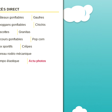
CÈS DIRECT
teaux gonflables
Gaufres
boggans gonflables
Chichis
scottes
Granitas
cours gonflables
Pop corn
x sportifs
Crêpes
ureau rodéo mécanique
mpo élastique
Actu photos