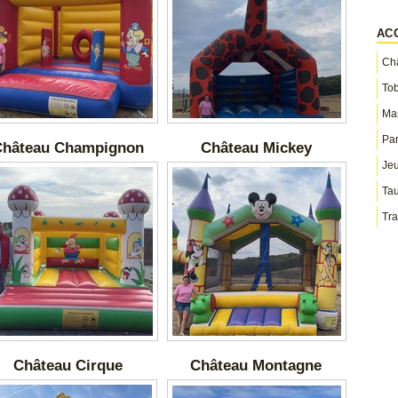
AC
Châ
To
Ma
Par
hâteau Champignon
Château Mickey
Jeu
Ta
Tra
Château Cirque
Château Montagne