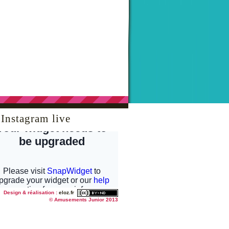
Instagram live
Design & réalisation :
eloz.fr
© Amusements Junior 2013