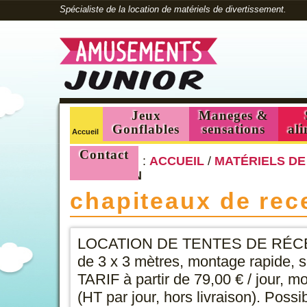
Spécialiste de la location de matériels de divertissement.
Jeux
Maneges &
Gonflables
sensations
ali
Accueil
Contact
Vous êtes ici :
ACCUEIL
/
MATÉRIELS D
RÉCEPTION
chapiteaux de rec
LOCATION DE TENTES DE RÉCEPT
de 3 x 3 mètres, montage rapide, 
TARIF à partir de 79,00 € / jour, 
(HT par jour, hors livraison). Possi