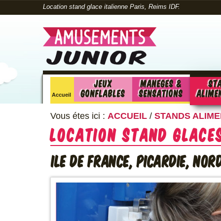
Location stand glace italienne Paris, Reims IDF.
Jeux
Maneges &
St
Gonflables
sensations
alime
Accueil
Vous étes ici :
ACCUEIL
/
STANDS ALIM
Location stand Glaces
Ile de France, Picardie, Nor