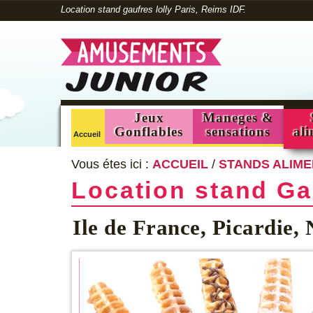
Location stand gaufres lolly Paris, Reims IDF.
Jeux
Maneges &
Gonflables
sensations
ali
Accueil
Vous étes ici :
ACCUEIL
/
STANDS ALIM
Location stand Ga
Ile de France, Picardie,