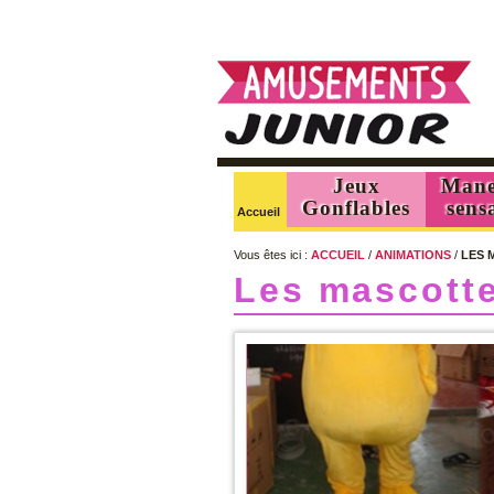
Spécialiste de la location de matériels de 
Jeux
Mane
Gonflables
sens
Accueil
Vous êtes ici :
ACCUEIL
/
ANIMATIONS
/
LES 
Les mascott