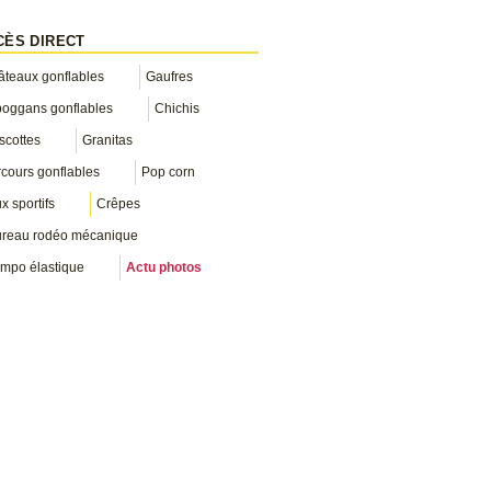
CÈS DIRECT
teaux gonflables
Gaufres
boggans gonflables
Chichis
scottes
Granitas
cours gonflables
Pop corn
x sportifs
Crêpes
ureau rodéo mécanique
mpo élastique
Actu photos