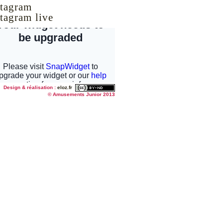
stagram live
Design & réalisation :
eloz.fr
© Amusements Junior 2013