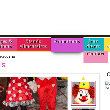
Offres / Formules
divertissement.
ges &
Stands
Animations
Jeux
ations
alimentaires
divers
e
Contact
MASCOTTES
es
O
▲