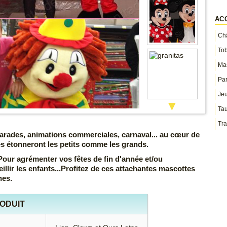
AC
Châ
To
Ma
Par
Jeu
▼
Ta
Tra
arades, animations commerciales, carnaval... au cœur de
s étonneront les petits comme les grands.
our agrémenter vos fêtes de fin d'année et/ou
llir les enfants...Profitez de ces attachantes mascottes
hes.
RODUIT