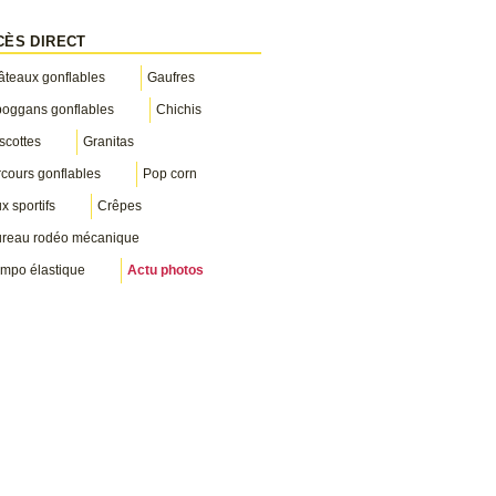
CÈS DIRECT
teaux gonflables
Gaufres
boggans gonflables
Chichis
scottes
Granitas
cours gonflables
Pop corn
x sportifs
Crêpes
ureau rodéo mécanique
mpo élastique
Actu photos