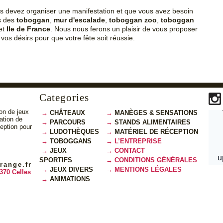
us devez organiser une manifestation et que vous avez besoin
s des
toboggan
,
mur d'escalade
,
toboggan zoo
,
toboggan
et
Ile de France
. Nous nous ferons un plaisir de vous proposer
os désirs pour que votre fête soit réussie.
Categories
on de jeux
CHÂTEAUX
MANÈGES & SENSATIONS
cation de
PARCOURS
STANDS ALIMENTAIRES
ception pour
LUDOTHÈQUES
MATÉRIEL DE RÉCEPTION
TOBOGGANS
L’ENTREPRISE
JEUX
CONTACT
SPORTIFS
CONDITIONS GÉNÉRALES
range.fr
JEUX DIVERS
MENTIONS LÉGALES
370 Celles
ANIMATIONS