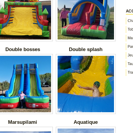
AC
Châ
To
Ma
Par
Double bosses
Double splash
Jeu
Ta
Tra
Marsupilami
Aquatique