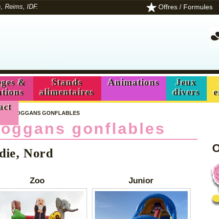
Offres / Formules
s, Reims, IDF.
ges &
Stands
Animations
Jeux
ations
alimentaires
divers
e
act
/
TOBOGGANS GONFLABLES
boggans gonflables
O
rdie, Nord
Zoo
Junior