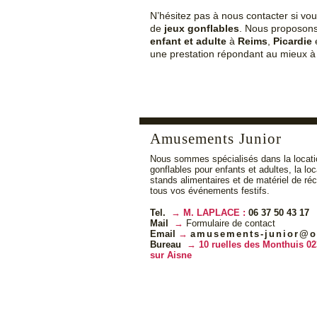
N’hésitez pas à nous contacter si vo
de
jeux gonflables
. Nous proposon
enfant et adulte
à
Reims
,
Picardie
une prestation répondant au mieux à v
Amusements Junior
Nous sommes spécialisés dans la locati
gonflables pour enfants et adultes, la lo
stands alimentaires et de matériel de ré
tous vos événements festifs.
Tel.
M. LAPLACE :
06 37 50 43 17
Mail
Formulaire de contact
Email
amusements-junior@o
Bureau
10 ruelles des Monthuis 02
sur Aisne