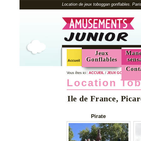
Location de jeux toboggan gonflables. Pari
Jeux
Mane
Gonflables
sens
Accueil
Cont
Vous êtes ici :
ACCUEIL
/
JEUX GONFLABLES
Location To
Ile de France, Pica
Pirate