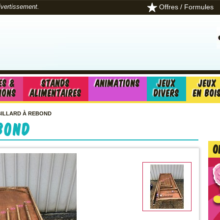
Offres / Formules
divertissement.
es &
Stands
Animations
Jeux
Jeux
ions
alimentaires
divers
en boi
BILLARD À REBOND
ebond
O