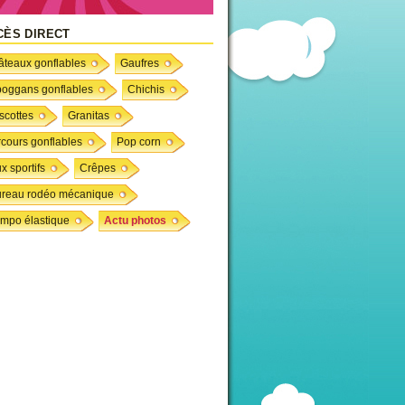
CÈS DIRECT
teaux gonflables
Gaufres
boggans gonflables
Chichis
scottes
Granitas
cours gonflables
Pop corn
x sportifs
Crêpes
ureau rodéo mécanique
mpo élastique
Actu photos