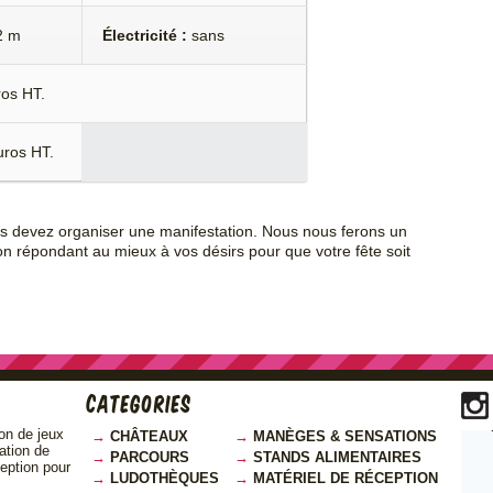
2 m
Électricité :
sans
ros HT.
uros HT.
us devez organiser une manifestation. Nous nous ferons un
on répondant au mieux à vos désirs pour que votre fête soit
Categories
on de jeux
CHÂTEAUX
MANÈGES & SENSATIONS
cation de
PARCOURS
STANDS ALIMENTAIRES
ception pour
LUDOTHÈQUES
MATÉRIEL DE RÉCEPTION