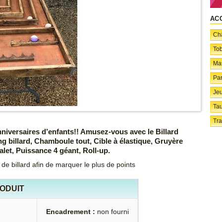
AC
Châ
To
Ma
Par
Jeu
Ta
Tra
niversaires d’enfants!! Amusez-vous avec le Billard
ng billard, Chamboule tout, Cible à élastique, Gruyère
let, Puissance 4 géant, Roll-up.
 de billard afin de marquer le plus de points
RODUIT
Encadrement :
non fourni