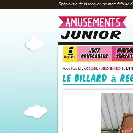
Spécialiste de la location de matériels de 
Jeux
Maneg
Gonflables
sensat
Accueil
Vous êtes ici :
ACCUEIL
/
JEUX EN BOIS
/
LE 
Le Billard à R