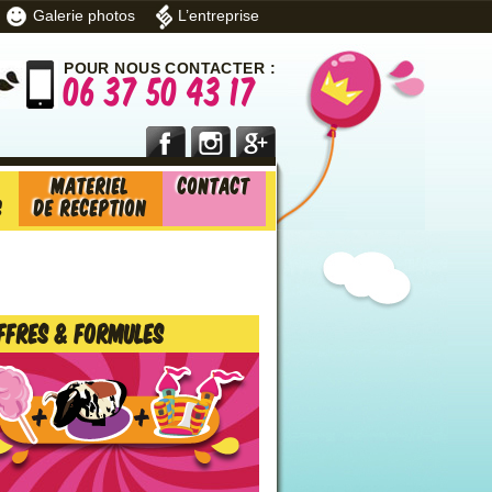
Galerie photos
L’entreprise
POUR NOUS CONTACTER :
06 37 50 43 17
Materiel
Contact
s
de reception
ffres & formules