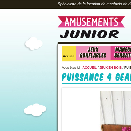
Spécialiste de la location de matériels de 
Jeux
Maneg
Gonflables
sensat
Accueil
Vous êtes ici :
ACCUEIL
/
JEUX EN BOIS
/
PUI
Puissance 4 ge