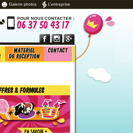
Galerie photos
L’entreprise
POUR NOUS CONTACTER :
06 37 50 43 17
Materiel
Contact
s
de reception
ffres & formules