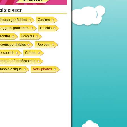
CÈS DIRECT
teaux gonflables
Gaufres
boggans gonflables
Chichis
scottes
Granitas
cours gonflables
Pop corn
x sportifs
Crêpes
ureau rodéo mécanique
mpo élastique
Actu photos