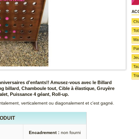
AC
Châ
To
Ma
Par
Jeu
Ta
Tra
niversaires d’enfants!! Amusez-vous avec le Billard
ng billard, Chamboule tout, Cible à élastique, Gruyère
let, Puissance 4 géant, Roll-up.
ontalement, verticalement ou diagonalement et c'est gagné.
RODUIT
Encadrement :
non fourni