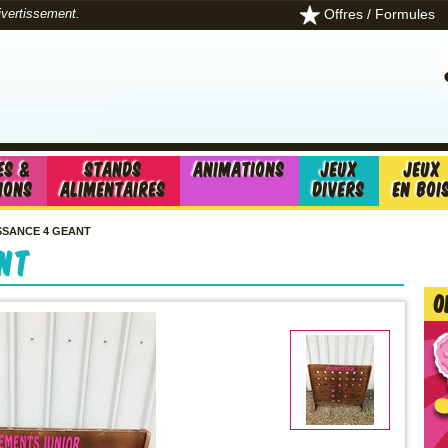
Offres / Formules
divertissement.
es &
Stands
Animations
Jeux
Jeux
ions
alimentaires
divers
en boi
SSANCE 4 GEANT
ant
O