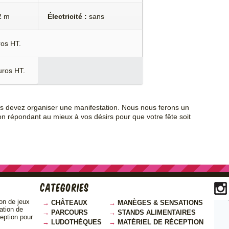
2 m
Électricité :
sans
ros HT.
uros HT.
us devez organiser une manifestation. Nous nous ferons un
on répondant au mieux à vos désirs pour que votre fête soit
Categories
on de jeux
CHÂTEAUX
MANÈGES & SENSATIONS
cation de
PARCOURS
STANDS ALIMENTAIRES
ception pour
LUDOTHÈQUES
MATÉRIEL DE RÉCEPTION