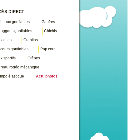
CÈS DIRECT
teaux gonflables
Gaufres
boggans gonflables
Chichis
scottes
Granitas
cours gonflables
Pop corn
x sportifs
Crêpes
ureau rodéo mécanique
mpo élastique
Actu photos