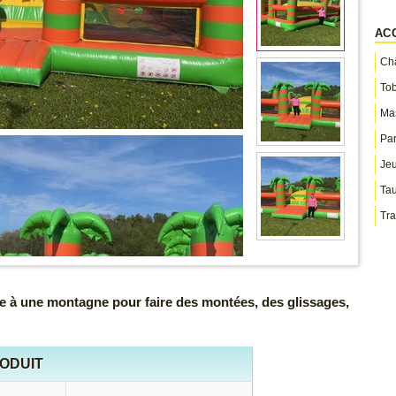
AC
Châ
To
Ma
Par
Jeu
Ta
Tra
e à une montagne pour faire des montées, des glissages,
RODUIT