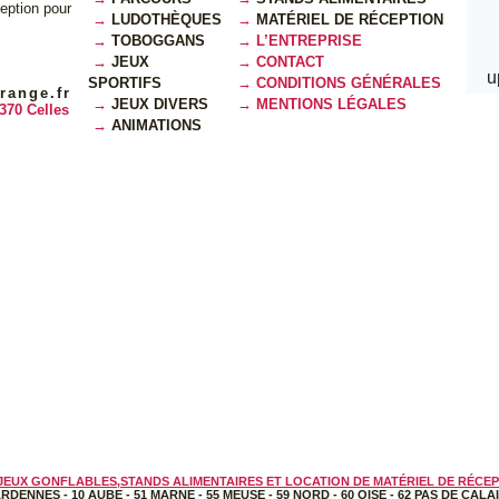
ception pour
LUDOTHÈQUES
MATÉRIEL DE RÉCEPTION
TOBOGGANS
L’ENTREPRISE
JEUX
CONTACT
SPORTIFS
CONDITIONS GÉNÉRALES
range.fr
JEUX DIVERS
MENTIONS LÉGALES
370 Celles
ANIMATIONS
JEUX GONFLABLES,STANDS ALIMENTAIRES ET LOCATION DE MATÉRIEL DE RÉCEP
ARDENNES
-
10 AUBE
-
51 MARNE
-
55 MEUSE
-
59 NORD
-
60 OISE
-
62 PAS DE CALA