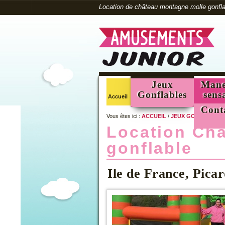
Location de château montagne molle gonfla
Jeux
Mane
Gonflables
sens
Accueil
Cont
Vous êtes ici :
ACCUEIL
/
JEUX GONFLABLES
Location Ch
gonflable
Ile de France, Pica