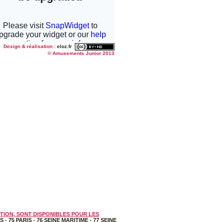
Design & réalisation :
eloz.fr
© Amusements Junior 2013
TION, SONT DISPONIBLES POUR LES
IS
-
75 PARIS
-
76 SEINE MARITIME
-
77 SEINE