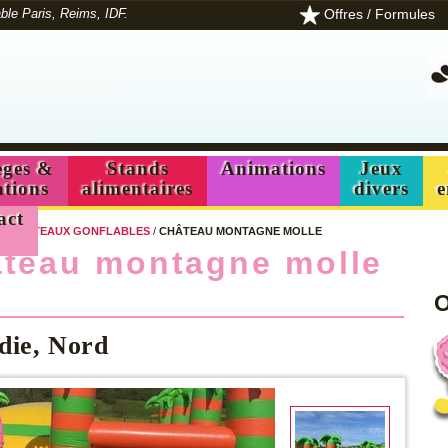
Offres / Formules
ble Paris, Reims, IDF.
ges &
Stands
Animations
Jeux
ations
alimentaires
divers
e
act
/
CHÂTEAUX GONFLABLES
/
CHÂTEAU MONTAGNE MOLLE
ateau montagne molle
O
rdie, Nord