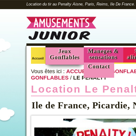
Location du tir au Penalty Aisne, Paris, Reims, Ile De France.
Jeux
Maneges &
Gonflables
sensations
ali
Accueil
Contact
Vous êtes ici :
ACCUEIL
/
JEUX GONFLA
GONFLABLES
/
LE PENALTY
Location Le Penal
Ile de France, Picardie,