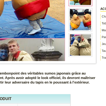
AC
Châ
To
Ma
Par
Jeu
Ta
Tra
l'embonpoint des véritables sumos japonais grâce au
t. Après avoir adopté le look officiel, ils devront maîtriser
rtir leur adversaire du tapis en le poussant à l'extérieur.
RODUIT