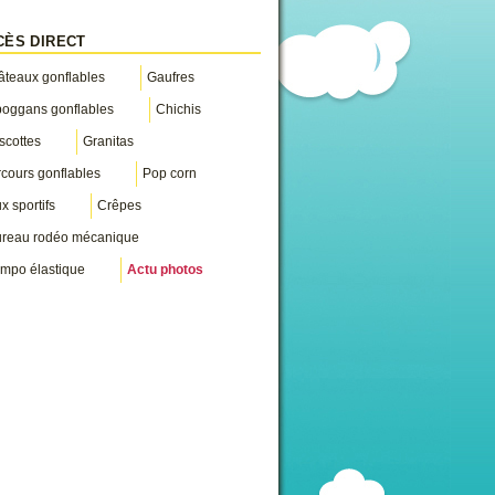
CÈS DIRECT
teaux gonflables
Gaufres
boggans gonflables
Chichis
scottes
Granitas
cours gonflables
Pop corn
x sportifs
Crêpes
ureau rodéo mécanique
mpo élastique
Actu photos