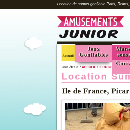
Location de sumos gonflable Paris, Reims,
Jeux
Mane
Gonflables
sens
Accueil
Cont
Vous êtes ici :
ACCUEIL
/
JEUX GONFLABLES
Location Sum
Ile de France, Pica