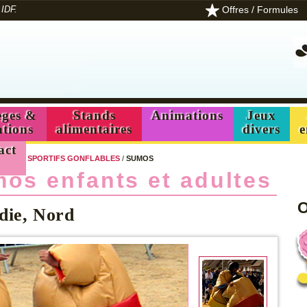
Offres / Formules
 IDF.
ges &
Stands
Animations
Jeux
ations
alimentaires
divers
e
act
/
JEUX SPORTIFS GONFLABLES
/
SUMOS
os enfants et adultes
O
rdie, Nord