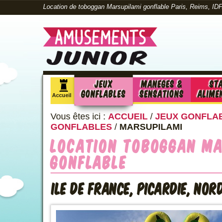
Location de toboggan Marsupilami gonflable Paris, Reims, IDF
Jeux
Maneges &
St
Gonflables
sensations
alime
Accueil
Vous êtes ici :
ACCUEIL
/
JEUX GONFLA
GONFLABLES
/
MARSUPILAMI
Location Toboggan Ma
gonflable
Ile de France, Picardie, Nor